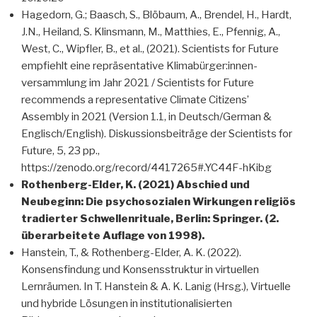
Hagedorn, G.; Baasch, S., Blöbaum, A., Brendel, H., Hardt,
J.N., Heiland, S. Klins­mann, M., Matthies, E., Pfennig, A.,
West, C., Wipfler, B., et al., (2021). Scientists for Future
empfiehlt eine repräsentative Klimabürger:innen­
versammlung im Jahr 2021 / Scientists for Future
recommends a representative Climate Citizens’
Assembly in 2021 (Version 1.1, in Deutsch/German &
Englisch/English). Diskussionsbeiträge der Scientists for
Future, 5, 23 pp.,
https://zenodo.org/record/4417265#.YC44F-hKibg
Rothenberg-Elder, K. (2021) Abschied und
Neubeginn: Die psychosozialen Wirkungen religiös
tradierter Schwellenrituale, Berlin: Springer. (2.
überarbeitete Auflage von 1998).
Hanstein, T., & Rothenberg-Elder, A. K. (2022).
Konsensfindung und Konsensstruktur in virtuellen
Lernräumen. In T. Hanstein & A. K. Lanig (Hrsg.), Virtuelle
und hybride Lösungen in institutionalisierten