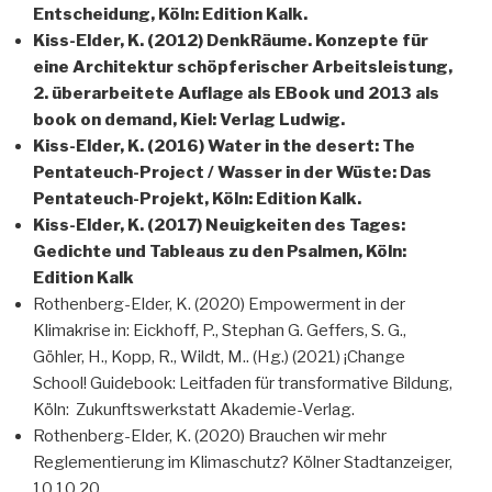
Entscheidung, Köln: Edition Kalk.
Kiss-Elder, K. (2012) DenkRäume. Konzepte für
eine Architektur schöpferischer Arbeitsleistung,
2. überarbeitete Auflage als EBook und 2013 als
book on demand, Kiel: Verlag Ludwig.
Kiss-Elder, K. (2016) Water in the desert: The
Pentateuch-Project / Wasser in der Wüste: Das
Pentateuch-Projekt, Köln: Edition Kalk.
Kiss-Elder, K. (2017) Neuigkeiten des Tages:
Gedichte und Tableaus zu den Psalmen, Köln:
Edition Kalk
Rothenberg-Elder, K. (2020) Empowerment in der
Klimakrise in: Eickhoff, P., Stephan G. Geffers, S. G.,
Göhler, H., Kopp, R., Wildt, M.. (Hg.) (2021) ¡Change
School! Guidebook: Leitfaden für transformative Bildung,
Köln: Zukunftswerkstatt Akademie-Verlag.
Rothenberg-Elder, K. (2020) Brauchen wir mehr
Reglementierung im Klimaschutz? Kölner Stadtanzeiger,
10.10.20