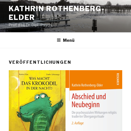
Zum
KATHRIN ROTHENBERG-
Inhalt
ELDER
springen
Prof. (FH) Dr. Dipl.-Psych.
Menü
VERÖFFENTLICHUNGEN